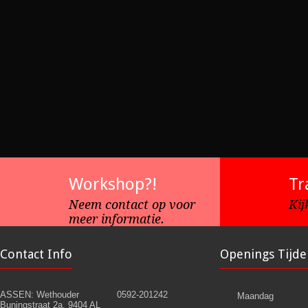
Workshop?!
Tr
Neem contact op voor
Kij
meer informatie.
Contact Info
Openings Tijde
ASSEN: Wethouder
0592-201242
Maandag
Buningstraat 2a, 9404 AL