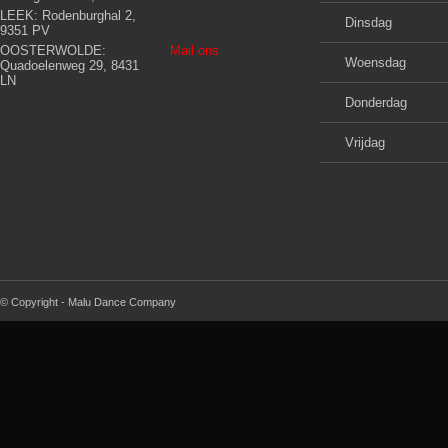
LEEK: Rodenburghal 2,
Dinsdag
9351 PV
OOSTERWOLDE:
Mail ons
Woensdag
Quadoelenweg 29, 8431
LN
Donderdag
Vrijdag
© Copyright - Malu Dance Company