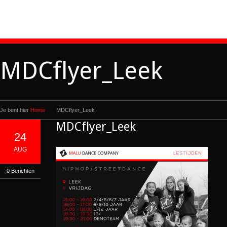
MDCflyer_Leek
Je bent hier
Home
MDCflyer_Leek
MDCflyer_Leek
24
AUG
0 Berichten